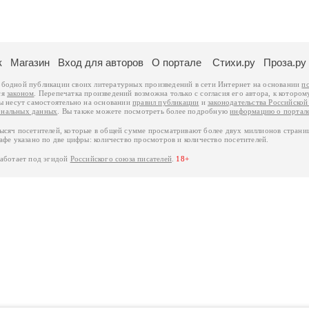
к
Магазин
Вход для авторов
О портале
Стихи.ру
Проза.ру
ободной публикации своих литературных произведений в сети Интернет на основании
п
ся
законом
. Перепечатка произведений возможна только с согласия его автора, к котором
ры несут самостоятельно на основании
правил публикации
и
законодательства Российско
ональных данных
. Вы также можете посмотреть более подробную
информацию о портал
тысяч посетителей, которые в общей сумме просматривают более двух миллионов страни
афе указано по две цифры: количество просмотров и количество посетителей.
работает под эгидой
Российского союза писателей
.
18+