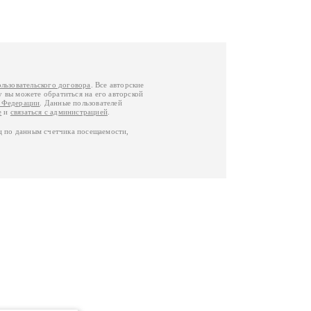
ользовательского договора
. Все авторские
у вы можете обратиться на его авторской
й Федерации
. Данные пользователей
е
и
связаться с администрацией
.
ц по данным счетчика посещаемости,