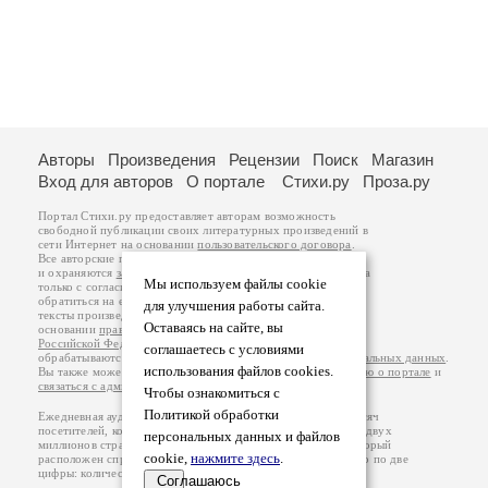
Авторы
Произведения
Рецензии
Поиск
Магазин
Вход для авторов
О портале
Стихи.ру
Проза.ру
Портал Стихи.ру предоставляет авторам возможность
свободной публикации своих литературных произведений в
сети Интернет на основании
пользовательского договора
.
Все авторские права на произведения принадлежат авторам
и охраняются
законом
. Перепечатка произведений возможна
Мы используем файлы cookie
только с согласия его автора, к которому вы можете
обратиться на его авторской странице. Ответственность за
для улучшения работы сайта.
тексты произведений авторы несут самостоятельно на
Оставаясь на сайте, вы
основании
правил публикации
и
законодательства
Российской Федерации
. Данные пользователей
соглашаетесь с условиями
обрабатываются на основании
Политики обработки персональных данных
.
использования файлов cookies.
Вы также можете посмотреть более подробную
информацию о портале
и
связаться с администрацией
.
Чтобы ознакомиться с
Политикой обработки
Ежедневная аудитория портала Стихи.ру – порядка 200 тысяч
посетителей, которые в общей сумме просматривают более двух
персональных данных и файлов
миллионов страниц по данным счетчика посещаемости, который
cookie,
нажмите здесь
.
расположен справа от этого текста. В каждой графе указано по две
цифры: количество просмотров и количество посетителей.
Соглашаюсь