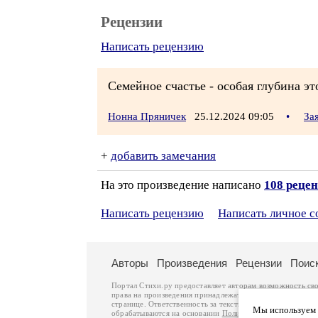
Рецензии
Написать рецензию
Семейное счастье - особая глубина эт
Нонна Пряничек
25.12.2024 09:05
•
За
+
добавить замечания
На это произведение написано
108 реце
Написать рецензию
Написать личное 
Авторы
Произведения
Рецензии
Поис
Портал Стихи.ру предоставляет авторам возможность св
права на произведения принадлежат авторам и охраняют
странице. Ответственность за тексты произведений авто
Мы используем ф
обрабатываются на основании
Политики обработки перс