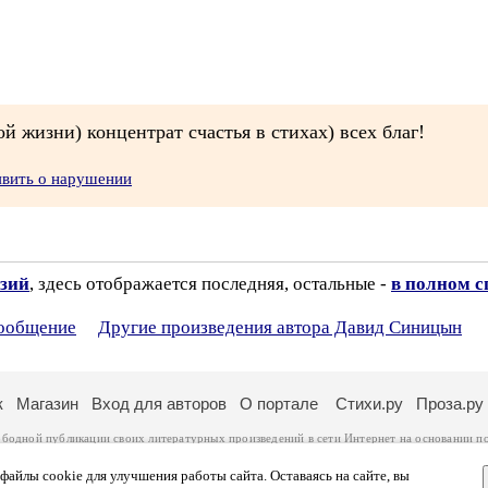
ой жизни) концентрат счастья в стихах) всех благ!
явить о нарушении
нзий
, здесь отображается последняя, остальные -
в полном с
сообщение
Другие произведения автора Давид Синицын
к
Магазин
Вход для авторов
О портале
Стихи.ру
Проза.ру
ободной публикации своих литературных произведений в сети Интернет на основании
п
ся
законом
. Перепечатка произведений возможна только с согласия его автора, к котором
ры несут самостоятельно на основании
правил публикации
и
законодательства Российско
айлы cookie для улучшения работы сайта. Оставаясь на сайте, вы
ональных данных
. Вы также можете посмотреть более подробную
информацию о портал