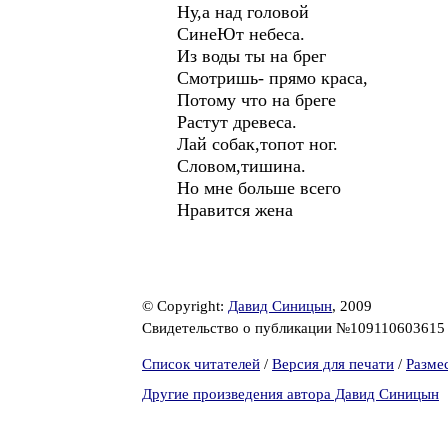
Ну,а над головой
СинеЮт небеса.
Из воды ты на брег
Смотришь- прямо краса,
Потому что на бреге
Растут древеса.
Лай собак,топот ног.
Словом,тишина.
Но мне больше всего
Нравится жена
© Copyright:
Давид Синицын
, 2009
Свидетельство о публикации №10911060361
Список читателей
/
Версия для печати
/
Разме
Другие произведения автора Давид Синицын