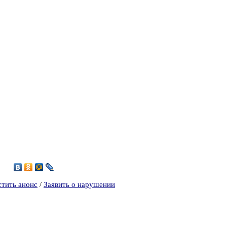
5
стить анонс
/
Заявить о нарушении