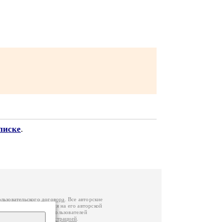
писке
.
ользовательского договора
. Все авторские
у вы можете обратиться на его авторской
й Федерации
. Данные пользователей
е
и
связаться с администрацией
.