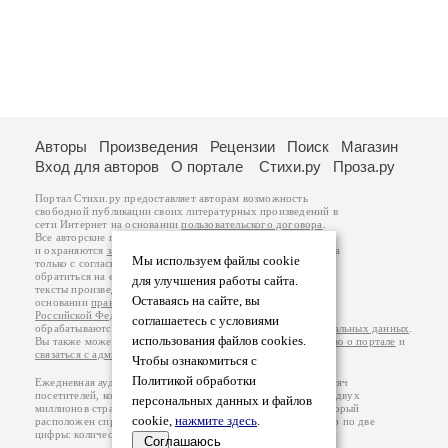
Авторы
Произведения
Рецензии
Поиск
Магазин
Вход для авторов
О портале
Стихи.ру
Проза.ру
Портал Стихи.ру предоставляет авторам возможность
свободной публикации своих литературных произведений в
сети Интернет на основании
пользовательского договора
.
Все авторские права на произведения принадлежат авторам
и охраняются
законом
. Перепечатка произведений возможна
Мы используем файлы cookie
только с согласия его автора, к которому вы можете
обратиться на его авторской странице. Ответственность за
для улучшения работы сайта.
тексты произведений авторы несут самостоятельно на
Оставаясь на сайте, вы
основании
правил публикации
и
законодательства
Российской Федерации
. Данные пользователей
соглашаетесь с условиями
обрабатываются на основании
Политики обработки персональных данных
.
использования файлов cookies.
Вы также можете посмотреть более подробную
информацию о портале
и
связаться с администрацией
.
Чтобы ознакомиться с
Политикой обработки
Ежедневная аудитория портала Стихи.ру – порядка 200 тысяч
посетителей, которые в общей сумме просматривают более двух
персональных данных и файлов
миллионов страниц по данным счетчика посещаемости, который
cookie,
нажмите здесь
.
расположен справа от этого текста. В каждой графе указано по две
цифры: количество просмотров и количество посетителей.
Соглашаюсь