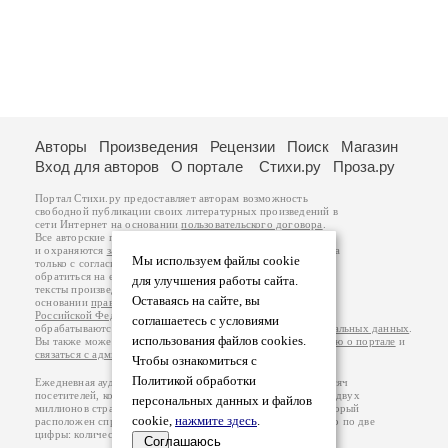
Авторы
Произведения
Рецензии
Поиск
Магазин
Вход для авторов
О портале
Стихи.ру
Проза.ру
Портал Стихи.ру предоставляет авторам возможность
свободной публикации своих литературных произведений в
сети Интернет на основании
пользовательского договора
.
Все авторские права на произведения принадлежат авторам
и охраняются
законом
. Перепечатка произведений возможна
Мы используем файлы cookie
только с согласия его автора, к которому вы можете
обратиться на его авторской странице. Ответственность за
для улучшения работы сайта.
тексты произведений авторы несут самостоятельно на
Оставаясь на сайте, вы
основании
правил публикации
и
законодательства
Российской Федерации
. Данные пользователей
соглашаетесь с условиями
обрабатываются на основании
Политики обработки персональных данных
.
использования файлов cookies.
Вы также можете посмотреть более подробную
информацию о портале
и
связаться с администрацией
.
Чтобы ознакомиться с
Политикой обработки
Ежедневная аудитория портала Стихи.ру – порядка 200 тысяч
посетителей, которые в общей сумме просматривают более двух
персональных данных и файлов
миллионов страниц по данным счетчика посещаемости, который
cookie,
нажмите здесь
.
расположен справа от этого текста. В каждой графе указано по две
цифры: количество просмотров и количество посетителей.
Соглашаюсь