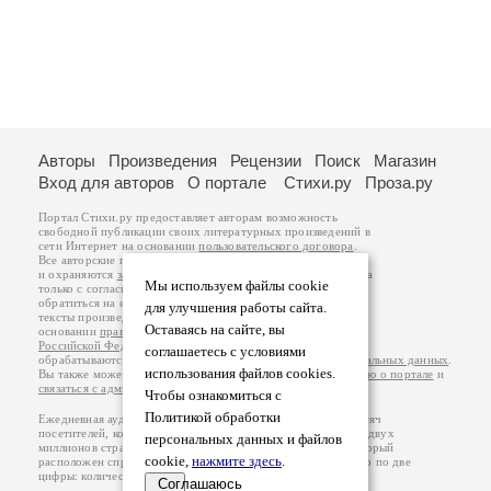
Авторы
Произведения
Рецензии
Поиск
Магазин
Вход для авторов
О портале
Стихи.ру
Проза.ру
Портал Стихи.ру предоставляет авторам возможность
свободной публикации своих литературных произведений в
сети Интернет на основании
пользовательского договора
.
Все авторские права на произведения принадлежат авторам
и охраняются
законом
. Перепечатка произведений возможна
Мы используем файлы cookie
только с согласия его автора, к которому вы можете
обратиться на его авторской странице. Ответственность за
для улучшения работы сайта.
тексты произведений авторы несут самостоятельно на
Оставаясь на сайте, вы
основании
правил публикации
и
законодательства
Российской Федерации
. Данные пользователей
соглашаетесь с условиями
обрабатываются на основании
Политики обработки персональных данных
.
использования файлов cookies.
Вы также можете посмотреть более подробную
информацию о портале
и
связаться с администрацией
.
Чтобы ознакомиться с
Политикой обработки
Ежедневная аудитория портала Стихи.ру – порядка 200 тысяч
посетителей, которые в общей сумме просматривают более двух
персональных данных и файлов
миллионов страниц по данным счетчика посещаемости, который
cookie,
нажмите здесь
.
расположен справа от этого текста. В каждой графе указано по две
цифры: количество просмотров и количество посетителей.
Соглашаюсь