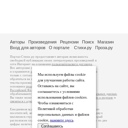
Авторы
Произведения
Рецензии
Поиск
Магазин
Вход для авторов
О портале
Стихи.ру
Проза.ру
Портал Стихи.ру предоставляет авторам возможность
свободной публикации своих литературных произведений в
сети Интернет на основании
пользовательского договора
.
Все авторские права на произведения принадлежат авторам
и охраняются
законом
. Перепечатка произведений возможна
Мы используем файлы cookie
только с согласия его автора, к которому вы можете
обратиться на его авторской странице. Ответственность за
для улучшения работы сайта.
тексты произведений авторы несут самостоятельно на
Оставаясь на сайте, вы
основании
правил публикации
и
законодательства
Российской Федерации
. Данные пользователей
соглашаетесь с условиями
обрабатываются на основании
Политики обработки персональных данных
.
использования файлов cookies.
Вы также можете посмотреть более подробную
информацию о портале
и
связаться с администрацией
.
Чтобы ознакомиться с
Политикой обработки
Ежедневная аудитория портала Стихи.ру – порядка 200 тысяч
посетителей, которые в общей сумме просматривают более двух
персональных данных и файлов
миллионов страниц по данным счетчика посещаемости, который
cookie,
нажмите здесь
.
расположен справа от этого текста. В каждой графе указано по две
цифры: количество просмотров и количество посетителей.
Соглашаюсь