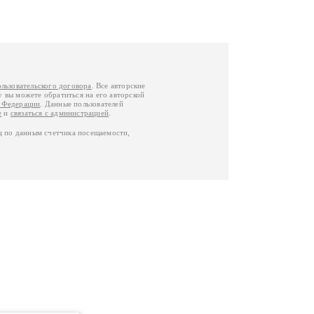
ользовательского договора
. Все авторские
у вы можете обратиться на его авторской
й Федерации
. Данные пользователей
е
и
связаться с администрацией
.
ц по данным счетчика посещаемости,