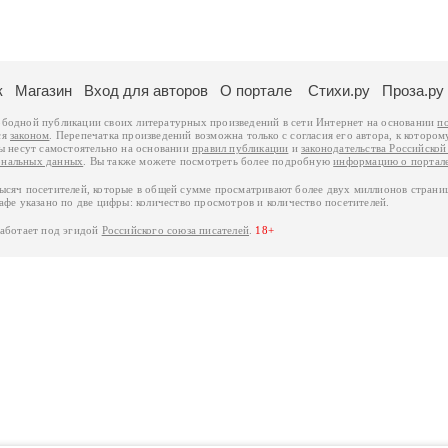
к
Магазин
Вход для авторов
О портале
Стихи.ру
Проза.ру
ободной публикации своих литературных произведений в сети Интернет на основании
п
ся
законом
. Перепечатка произведений возможна только с согласия его автора, к котором
ры несут самостоятельно на основании
правил публикации
и
законодательства Российско
ональных данных
. Вы также можете посмотреть более подробную
информацию о портал
тысяч посетителей, которые в общей сумме просматривают более двух миллионов страни
афе указано по две цифры: количество просмотров и количество посетителей.
работает под эгидой
Российского союза писателей
.
18+