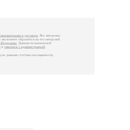
ользовательского договора
. Все авторские
у вы можете обратиться на его авторской
й Федерации
. Данные пользователей
е
и
связаться с администрацией
.
ц по данным счетчика посещаемости,