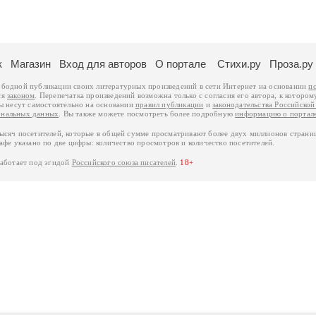
к
Магазин
Вход для авторов
О портале
Стихи.ру
Проза.ру
ободной публикации своих литературных произведений в сети Интернет на основании
п
ся
законом
. Перепечатка произведений возможна только с согласия его автора, к котором
ры несут самостоятельно на основании
правил публикации
и
законодательства Российско
ональных данных
. Вы также можете посмотреть более подробную
информацию о портал
тысяч посетителей, которые в общей сумме просматривают более двух миллионов страни
афе указано по две цифры: количество просмотров и количество посетителей.
работает под эгидой
Российского союза писателей
.
18+